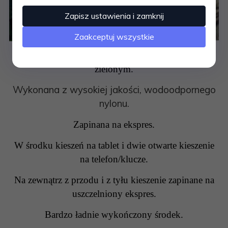
Zapisz ustawienia i zamknij
Zaakceptuj wszystkie
Świetna torna laptopa firmy NOBO w kolorze
zielonym.
Wykonana z wysokiej jakości, wodoodpornego
nylonu.
Zapinana na ekspres.
W środku kieszeń na tablet i
dwie otwarte kieszenie
na telefon/klucze.
Na zewnątrz z przodu i z tyłu kieszenie zapinane na
uszczelniony ekspres.
Bardzo ładnie wykończony środek.