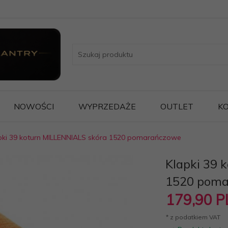
NOWOŚCI
WYPRZEDAŻE
OUTLET
KO
pki 39 koturn MILLENNIALS skóra 1520 pomarańczowe
Klapki 39 
1520 pom
179,
90
P
* z podatkiem VAT