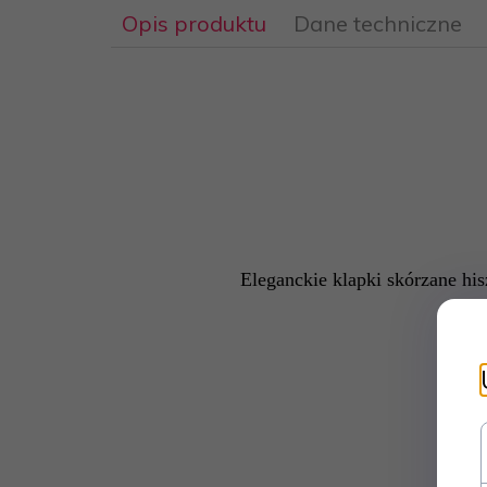
Opis produktu
Dane techniczne
Skóra
Tak
naturalna:
Tak
Wysokie:
Eleganckie klapki skórzane h
Skóra
Tak
naturalna: