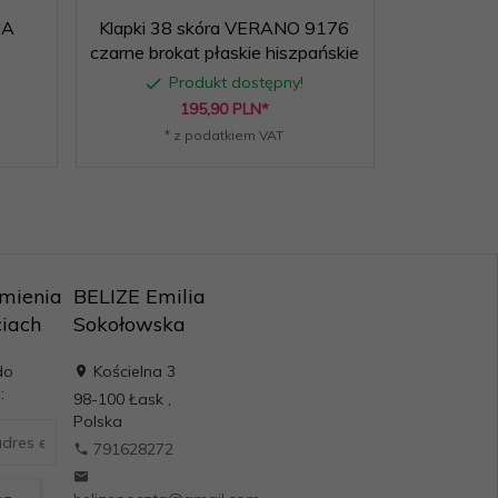
UA
Klapki 38 skóra VERANO 9176
Klapki
czarne brokat płaskie hiszpańskie
80
Produkt dostępny!
P
195,
90
PLN*
* z podatkiem VAT
* 
mienia
BELIZE Emilia
iach
Sokołowska
do
Kościelna 3
:
98-100
Łask
,
Polska
791628272