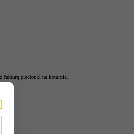
akturą plecionki na koturnie.