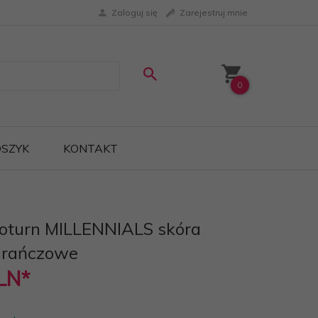
Zaloguj się
Zarejestruj mnie
0
SZYK
KONTAKT
koturn MILLENNIALS skóra
arańczowe
LN*