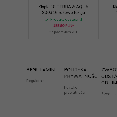
Klapki 38 TERRA & AQUA
K
800316 różowe fuksja
Produkt dostępny!
155,
90
PLN*
* z podatkiem VAT
REGULAMIN
POLITYKA
ZWROT
PRYWATNOŚCI
ODSTĄ
Regulamin
OD U
Polityka
prywatności
Zwrot - 