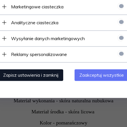
ROZMIAR - Długość wkładki
Marketingowe ciasteczka
36 - 22,7cm
Analityczne ciasteczka
37 - 23,2cm
38 - 23,8cm
Wysyłanie danych marketingowych
39 - 24,5cm
Reklamy spersonalizowane
40 - 25,3cm
Atrybuty:
Zapisz ustawienia i zamknij
Zaakceptuj wszystkie
Wysokość podeszwy - 4,0cm
Wysokość obcasa - 9,0cm
Materiał wykonania - skóra naturalna nubukowa
Materiał środka - skóra licowa
Kolor - pomarańczowy